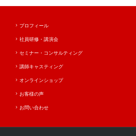
変。ものすごく長い日本語の
タイトルが付いた記事の表示
テストです。複数行になって
も問題ないデザインだといい
ですね。あと前後の記事への
プロフィール
リンクを出力している場合
や、パンくずリストを実装し
社員研修・講演会
ている場合なども表示にズレ
がないか確認しておきましょ
う。
セミナー・コンサルティング
講師キャスティング
オンラインショップ
お客様の声
お問い合わせ