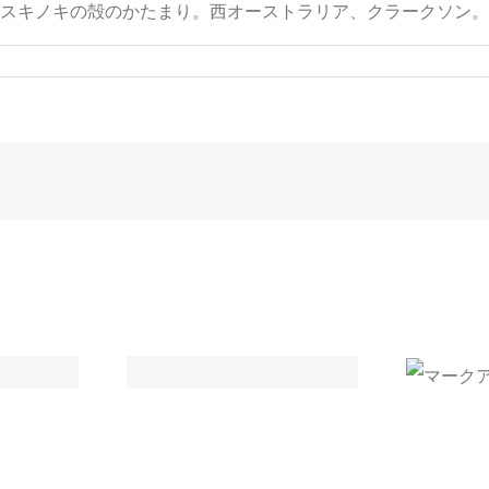
スキノキの殻のかたまり。西オーストラリア、クラークソン。
マークアップ: 画像の配置
: HTML タグと
ーマット