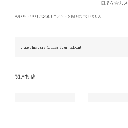
樹脂を含むス
投
8月 6th, 2010
|
未分類
|
コメントを受け付けていません
稿
フ
ォ
ー
マ
ッ
Share This Story, Choose Your Platform!
ト:
画
像
(リ
ン
関連投稿
ク)
は
1行分しか想定されていない
マークアップ
見出しのデザインだと文字が
フォ
はみ出してしまってあら大