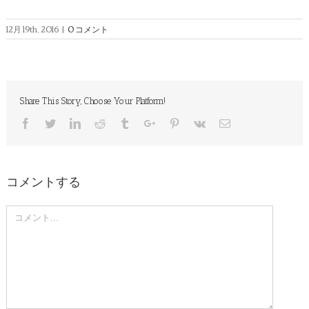
12月 19th, 2016
|
0 コメント
Share This Story, Choose Your Platform!
Facebook
Twitter
Linkedin
Reddit
Tumblr
Google+
Pinterest
Vk
Email
コメントする
Comment