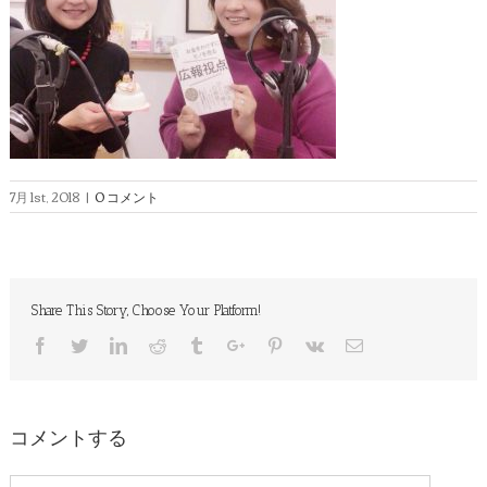
7月 1st, 2018
|
0 コメント
Share This Story, Choose Your Platform!
Facebook
Twitter
Linkedin
Reddit
Tumblr
Google+
Pinterest
Vk
Email
コメントする