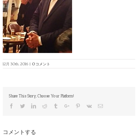
12月 30th, 2016
|
0 コメント
Share This Story, Choose Your Platform!
Facebook
Twitter
Linkedin
Reddit
Tumblr
Google+
Pinterest
Vk
Email
コメントする