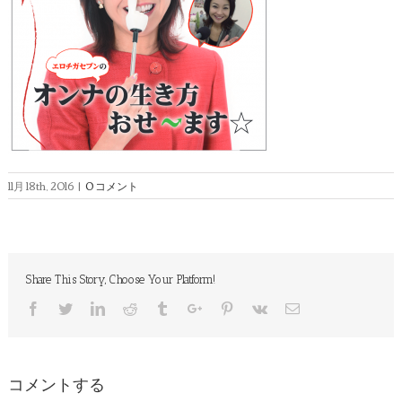
11月 18th, 2016
|
0 コメント
Share This Story, Choose Your Platform!
Facebook
Twitter
Linkedin
Reddit
Tumblr
Google+
Pinterest
Vk
Email
コメントする