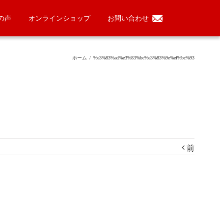
の声
オンラインショップ
お問い合わせ
ホーム
/
%e3%83%ad%e3%83%bc%e3%83%9e%ef%bc%93
前