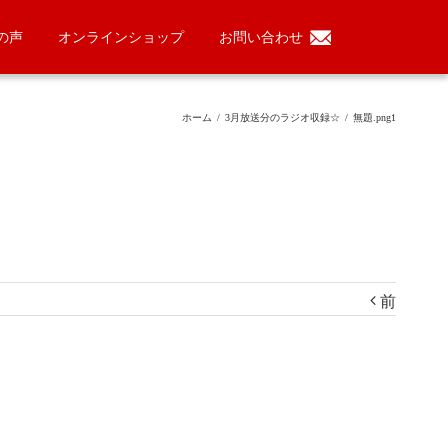
の声
オンラインショップ
お問い合わせ
ホーム
/
3月放送分のラジオ収録☆
/
無題.png1
前