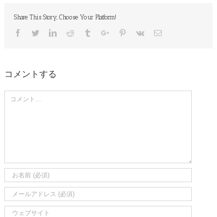
Share This Story, Choose Your Platform!
Facebook
Twitter
Linkedin
Reddit
Tumblr
Google+
Pinterest
Vk
Email
コメントする
Comment